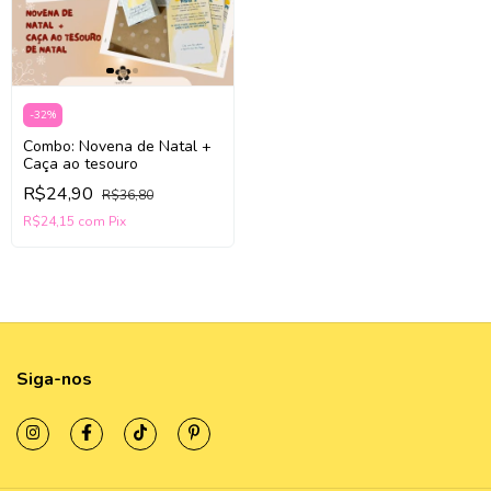
-
32
%
Combo: Novena de Natal +
Caça ao tesouro
R$24,90
R$36,80
R$24,15
com
Pix
Siga-nos