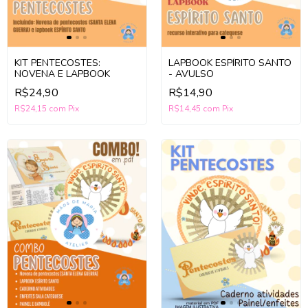
KIT PENTECOSTES:
LAPBOOK ESPÍRITO SANTO
NOVENA E LAPBOOK
- AVULSO
R$24,90
R$14,90
R$24,15
com
Pix
R$14,45
com
Pix