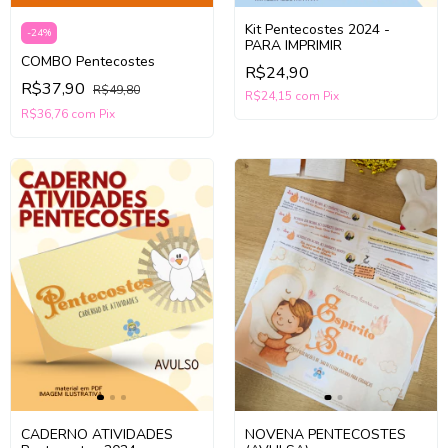
Kit Pentecostes 2024 -
-
24
%
PARA IMPRIMIR
COMBO Pentecostes
R$24,90
R$37,90
R$49,80
R$24,15
com
Pix
R$36,76
com
Pix
CADERNO ATIVIDADES
NOVENA PENTECOSTES