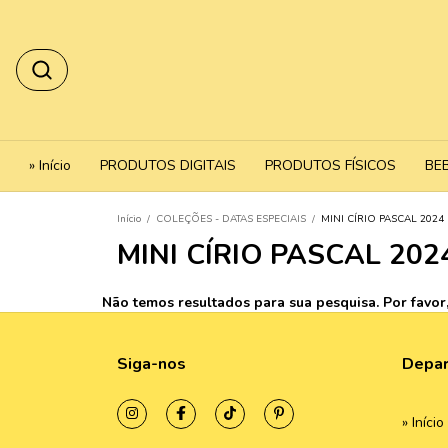
» Início
PRODUTOS DIGITAIS
PRODUTOS FÍSICOS
BE
Início
/
COLEÇÕES - DATAS ESPECIAIS
/
MINI CÍRIO PASCAL 2024 
MINI CÍRIO PASCAL 202
Não temos resultados para sua pesquisa. Por favor, 
Siga-nos
Depa
» Início