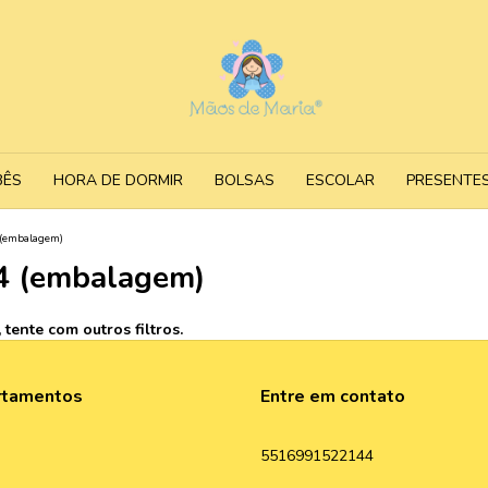
BÊS
HORA DE DORMIR
BOLSAS
ESCOLAR
PRESENTE
(embalagem)
4 (embalagem)
tente com outros filtros.
rtamentos
Entre em contato
5516991522144