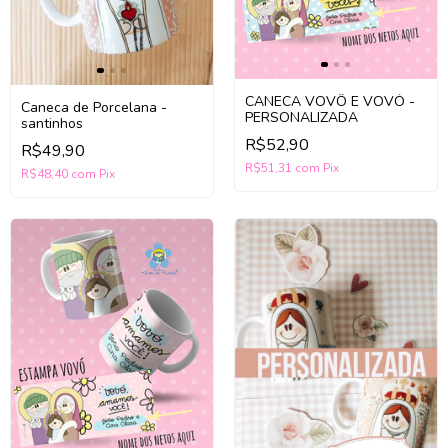
CANECA VOVÔ E VOVÓ -
Caneca de Porcelana -
PERSONALIZADA
santinhos
R$52,90
R$49,90
R$51,31
com
Pix
R$48,40
com
Pix