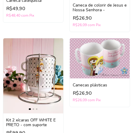
Caneca catequista
Caneca de colorir de Jesus e
R$49,90
Nossa Senhora -
R$48,40
com
Pix
R$26,90
R$26,09
com
Pix
Canecas plásticas
R$26,90
R$26,09
com
Pix
Kit 2 xícaras OFF WHITE E
PRETO - com suporte
R$99,90