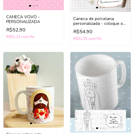
CANECA VOVÓ -
Caneca de porcelana
PERSONALIZADA
personalizada - coloque o
seu nome
R$52,90
R$54,90
R$51,31
com
Pix
R$53,25
com
Pix