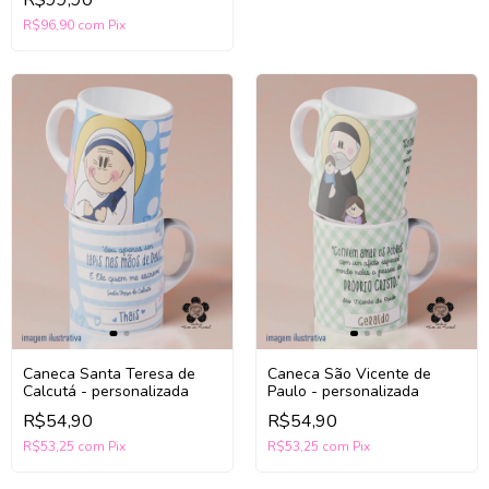
R$96,90
com
Pix
Caneca Santa Teresa de
Caneca São Vicente de
Calcutá - personalizada
Paulo - personalizada
R$54,90
R$54,90
R$53,25
com
Pix
R$53,25
com
Pix