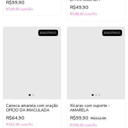
R$99,90
R$49,90
R$96,90
com
Pix
R$48,40
com
Pix
ESGOTADO
ESGOTADO
Xícaras com suporte -
Caneca amarela com oração
AMARELA
OFÍCIO DA IMACULADA
R$99,90
R$64,90
R$112,90
R$62,95
com
Pix
R$96,90
com
Pix