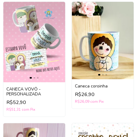
Caneca coroinha
CANECA VOVÔ -
R$26,90
PERSONALIZADA
R$26,09
com
Pix
R$52,90
R$51,31
com
Pix