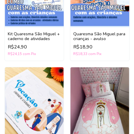
Kit Quaresma São Miguel +
Quaresma São Miguel para
caderno de atividades
crianças - avulso
R$24,90
R$18,90
R$24,15
com
Pix
R$18,33
com
Pix