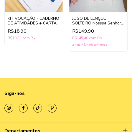
KIT VOCAÇÃO - CADERNO
JOGO DE LENÇOL
DE ATIVIDADES + CARTÃO
SOLTEIRO Nosssa Senhora
DIA DO PADRE ( Bônus)
de Fátima – Roupa de
R$18,90
R$149,90
Cama Infantil Católica
R$18,33
com
Pix
R$145,40
com
Pix
2
x
de
R$74,95
sem juros
Siga-nos
Departamentos